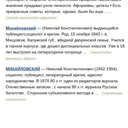
значение придавал роли личности. Афоризмы, цитаты • Есть
прекрасные советы, которые, однако, были бы еще… …
Сводная энциклопедия афоризмов
Михайловский
— (Николай Константинович) выдающийся
публицист,социолог и критик. Род. 15 ноября 1842 г. в
Мещовске, Калужской губ., вбедной дворянской семье. Учился
в горном корпусе, где дошел доспециальных классов. Уже в 18
лет выступил на литературное поприще …
Энциклопедия
Брокгауза и Ефрона
МИХАЙЛОВСКИЙ
— Николай Константинович (1842 1904),
социолог, публицист, литературный критик, идеолог
народничества. В 1870 80 х гг. один из редакторов журнала
Отечественные записки , с начала 90 х гг. журнала Русское
богатство . Сторонник субъективного метода в …
Современная
энциклопедия